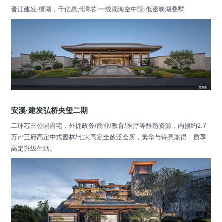
晋江建发·缙湖，千亿泉州湾芯·一线湖海空中院·低密映湖叠墅
安溪·建发弘桥央玺二期
二环芯三公园府宅，外拥政务/商业/教育/医疗等醇熟资源，内揽约2.7
万㎡王府高定中式园林/七大高定全龄泛会所，繁华与诗意兼得，质享
高定升级生活。