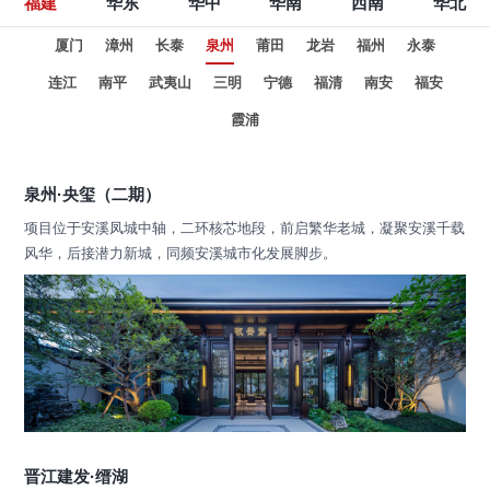
福建
华东
华中
华南
西南
华北
厦门
漳州
长泰
泉州
莆田
龙岩
福州
永泰
连江
南平
武夷山
三明
宁德
福清
南安
福安
霞浦
泉州·央玺（二期）
项目位于安溪凤城中轴，二环核芯地段，前启繁华老城，凝聚安溪千载
风华，后接潜力新城，同频安溪城市化发展脚步。
晋江建发·缙湖