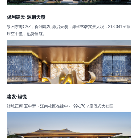
保利建发·源启天瓒
泉州东海CAZ，保利建发·源启天瓒，海丝艺奢实景大境，218-341㎡顶
序空中墅，热势当红。
建发·鲤悦
鲤城正席 五中旁（江南校区在建中） 99-170㎡度假式大社区