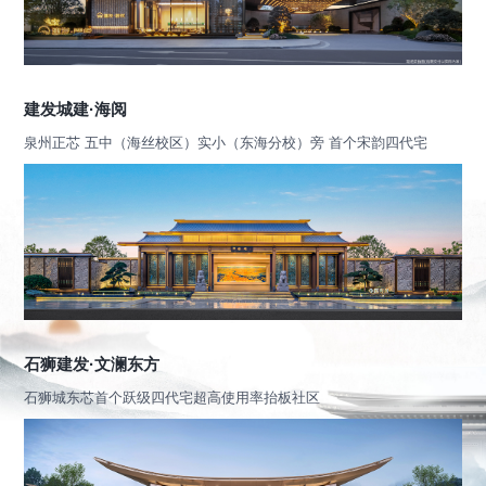
建发城建·海阅
泉州正芯 五中（海丝校区）实小（东海分校）旁 首个宋韵四代宅
石狮建发·文澜东方
石狮城东芯首个跃级四代宅超高使用率抬板社区