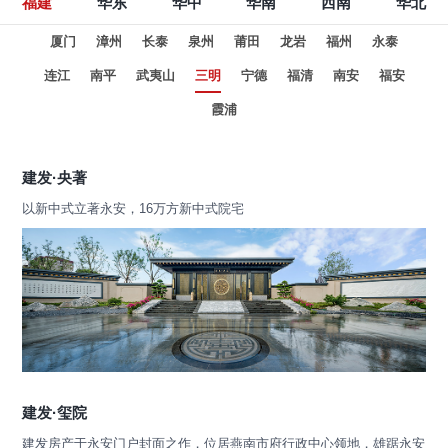
福建
华东
华中
华南
西南
华北
厦门
漳州
长泰
泉州
莆田
龙岩
福州
永泰
连江
南平
武夷山
三明
宁德
福清
南安
福安
霞浦
建发·央著
以新中式立著永安，16万方新中式院宅
建发·玺院
建发房产于永安门户封面之作，位居燕南市府行政中心领地，雄踞永安