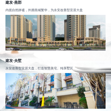
建发·燕郡
内揽自然静谧，外拥燕城繁华，为永安改善型宜居大盘
建发·央墅
永安改善型宜居大盘，打造智慧美宅、纯享墅区