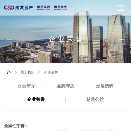
企业荣誉


关于我们
企业荣誉



企业简介
品牌理念
发展历程
企业荣誉
慈善公益
全国性荣誉：