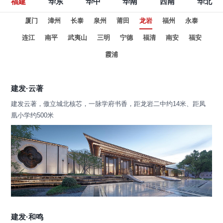
福建
华东
华中
华南
西南
华北
厦门
漳州
长泰
泉州
莆田
龙岩
福州
永泰
连江
南平
武夷山
三明
宁德
福清
南安
福安
霞浦
建发·云著
建发云著，傲立城北核芯，一脉学府书香，距龙岩二中约14米、距凤
凰小学约500米
建发·和鸣