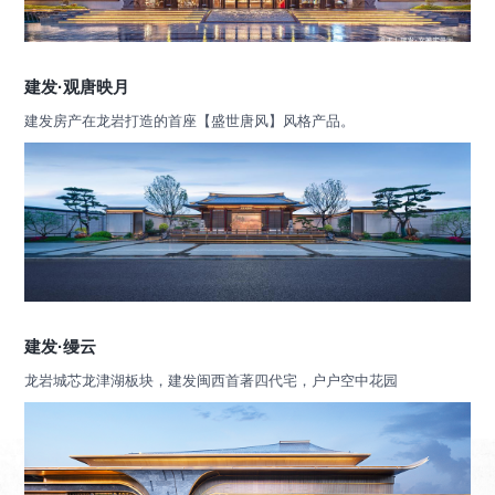
建发·观唐映月
建发房产在龙岩打造的首座【盛世唐风】风格产品。
建发·缦云
龙岩城芯龙津湖板块，建发闽西首著四代宅，户户空中花园