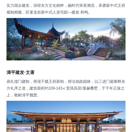
实力国企建发，深研东方文化精粹，融时代审美潮流，承袭新中式王府
规制精髓，匠著龙岩新中式人居宅邸—建发·和鸣。
漳平建发·文著
鼎礼儒门建制，再现千载王府新制，师法拙政园林，以三进门庭阐释东
方礼序之道，建筑面积约109-143㎡宽境高层/显赫叠墅，于千年正脉之
上，敬献漳平翘楚。