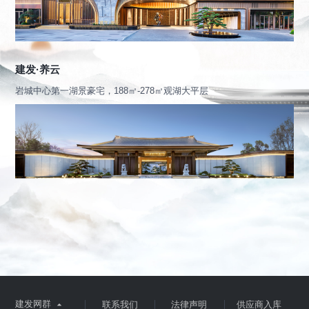
建发·养云
岩城中心第一湖景豪宅，188㎡-278㎡观湖大平层
建发网群

联系我们
法律声明
供应商入库