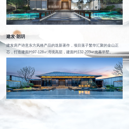
建发·朗玥
建发房产诗意东方风格产品的迭新著作，项目落子繁华汇聚的金山正
芯，打造建面约97-128㎡湾境高层，建面约132-203㎡光幕平墅。