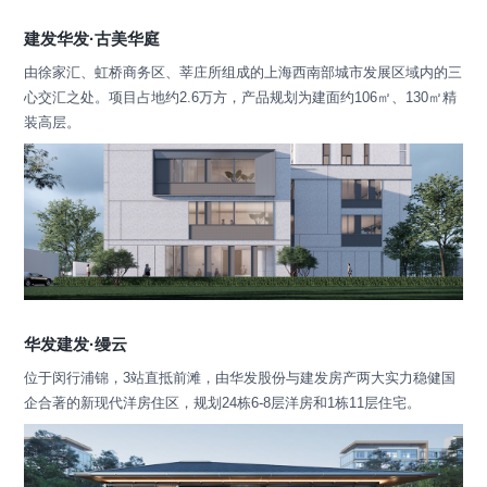
建发华发·古美华庭
由徐家汇、虹桥商务区、莘庄所组成的上海西南部城市发展区域内的三
心交汇之处。项目占地约2.6万方，产品规划为建面约106㎡、130㎡精
装高层。
华发建发·缦云
位于闵行浦锦，3站直抵前滩，由华发股份与建发房产两大实力稳健国
企合著的新现代洋房住区，规划24栋6-8层洋房和1栋11层住宅。