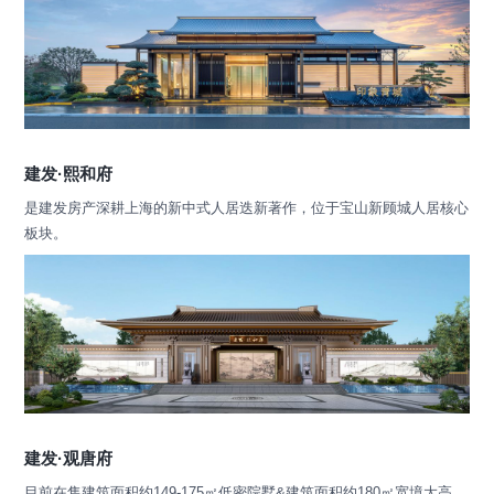
建发·熙和府
是建发房产深耕上海的新中式人居迭新著作，位于宝山新顾城人居核心
板块。
建发·观唐府
目前在售建筑面积约149-175㎡低密院墅&建筑面积约180㎡宽境大高