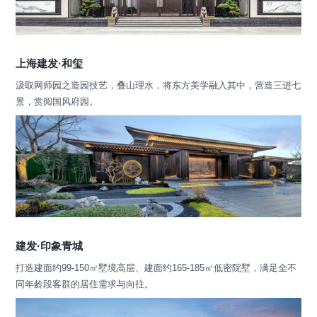
上海建发·和玺
汲取网师园之造园技艺，叠山理水，将东方美学融入其中，营造三进七
景，赏阅国风府园。
建发·印象青城
打造建面约99-150㎡墅境高层、建面约165-185㎡低密院墅，满足全不
同年龄段客群的居住需求与向往。