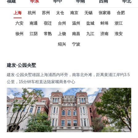
福建
华东
华中
华南
西南
华北
上海
杭州
苏州
太仓
南京
无锡
张家港
合肥
六安
南通
宿迁
台州
温州
盐城
蚌埠
浙江
徐州
江阴
常熟
上饶
南昌
九江
济南
淮安
绍兴
宁波
建发·公园央墅
建发·公园央墅雄踞上海浦西内环旁，南靠北外滩，距离黄浦江岸约3.5
公里，15分钟车程直达陆家嘴商务中心