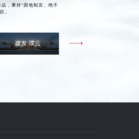
品，秉持“因地制宜、绝不
住区。
建发·璞云
