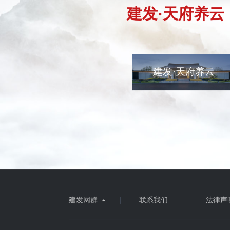
建发·天府养云
建发·天府养云
建发网群
联系我们
法律声
