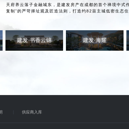
天府养云落子金融城东，是建发房产在成都的首个禅境中式作
复制”的严苛择址观及匠造法则，打造约82亩主城低密生态
建发·书香云锦
建发·海耀
明
供应商入库