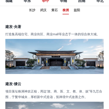
福建
华东
华中
华南
西南
华北
长沙
武汉
黄石
株洲
益阳
建发·央著
打造集高端住宅、商业街区、商业mall等业态于一体的综合体大城。
建发·缦云
项目落址株洲神农正核，周边“政、商、医、文、教、体、娱”等九芯合
围，于繁华城央，厚积新中式造诣，筑禅境中式改善之作。