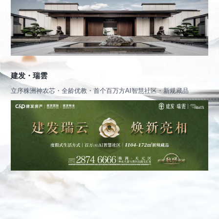
建发・瑞雲
立序株洲神农芯・全龄优教・首个百万方AI智慧社区・新规藏品