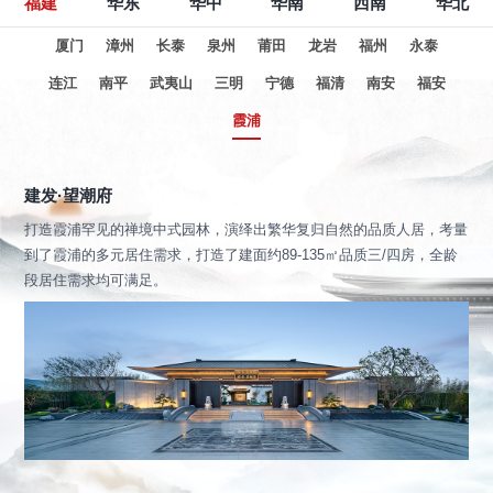
福建
华东
华中
华南
西南
华北
厦门
漳州
长泰
泉州
莆田
龙岩
福州
永泰
连江
南平
武夷山
三明
宁德
福清
南安
福安
霞浦
建发·望潮府
打造霞浦罕见的禅境中式园林，演绎出繁华复归自然的品质人居，考量
到了霞浦的多元居住需求，打造了建面约89-135㎡品质三/四房，全龄
段居住需求均可满足。