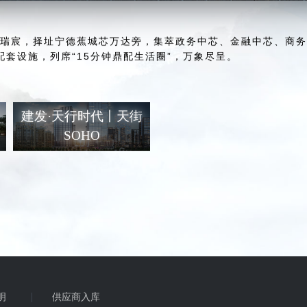
·瑞宸，择址宁德蕉城芯万达旁，集萃政务中芯、金融中芯、商
配套设施，列席“15分钟鼎配生活圈”，万象尽呈。
建发·天行时代丨天街
SOHO