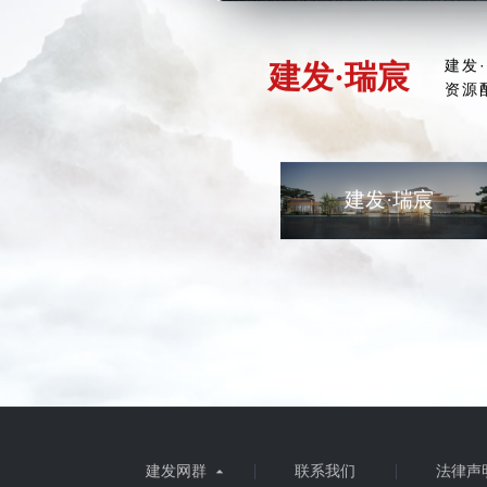
建发
建发·瑞宸
资源
建发·瑞宸