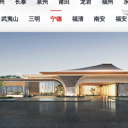
州
长泰
泉州
莆田
龙岩
福州
武夷山
三明
宁德
福清
南安
福安