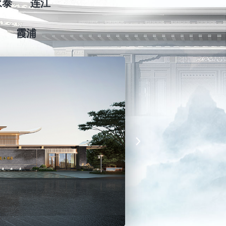
永泰
连江
霞浦
