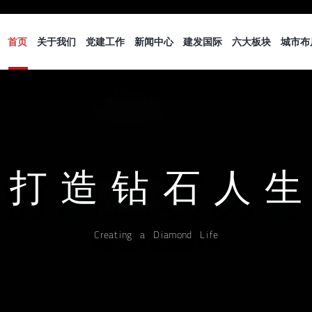
首页
关于我们
党建工作
新闻中心
建发国际
六大板块
城市布
打
造
钻
石
人
生
C
r
e
a
t
i
n
g
a
D
i
a
m
o
n
d
L
i
f
e