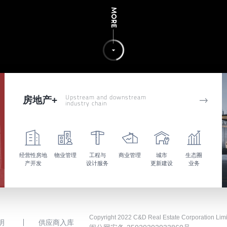
MORE
——

Upstream and downstream
房地产+

industry chain
经营性房地
物业管理
工程与
商业管理
城市
生态圈
产开发
设计服务
更新建设
业务
Copyright 2022 C&D Real Estate Corporation Limi
明
供应商入库