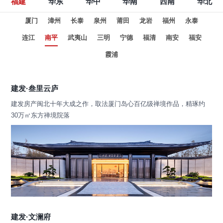
福建
华东
华中
华南
西南
华北
厦门
漳州
长泰
泉州
莆田
龙岩
福州
永泰
连江
南平
武夷山
三明
宁德
福清
南安
福安
霞浦
建发·叁里云庐
建发房产闽北十年大成之作，取法厦门岛心百亿级禅境作品，精琢约
30万㎡东方禅境院落
建发·文澜府