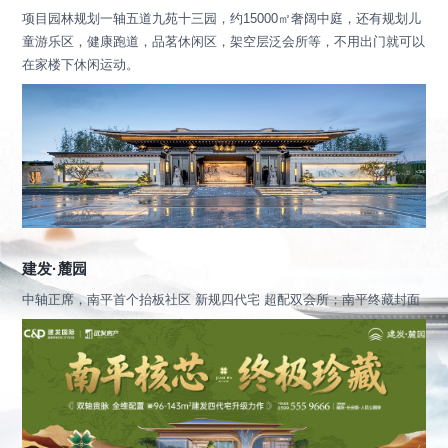
项目园林规划一轴五道九苑十三园，约15000㎡奢阔中庭，还有规划儿
童游乐区，健康跑道，品茗休闲区，架空层泛会所等，不用出门就可以
在家楼下休闲运动。
建发·麓园
中轴正席，南平首个抬板社区 新规四代宅 超配双会所；南平终藏封面