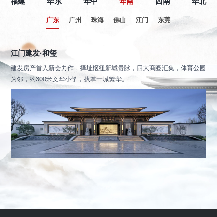
福建
华东
华中
华南
西南
华北
广东
广州
珠海
佛山
江门
东莞
江门建发·和玺
建发房产首入新会力作，择址枢纽新城贵脉，四大商圈汇集，体育公园
为邻，约300米文华小学，执掌一城繁华。