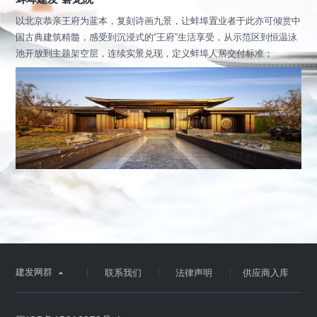
以北京恭亲王府为蓝本，复刻诗画九景，让蚌埠置业者于此亦可倾赏中
国古典建筑精髓，感受到沉浸式的“王府”生活享受，从示范区到恒温泳
池开放到主题架空层，连续实景兑现，定义蚌埠人居交付标准；
建发网群

联系我们
法律声明
供应商入库