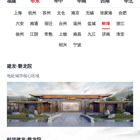
福建
华东
华中
华南
西南
华北
上海
杭州
苏州
太仓
南京
无锡
张家港
合肥
六安
南通
宿迁
台州
温州
盐城
蚌埠
浙江
徐州
江阴
常熟
上饶
南昌
九江
济南
淮安
绍兴
宁波
建发·磐龙院
地处城市核心区域
蚌埠建发·磐龙院