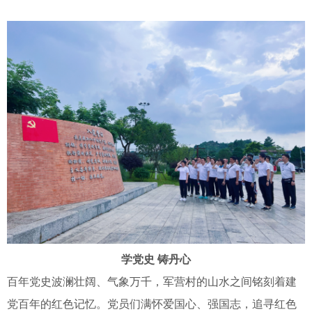
学党史 铸丹心
百年党史波澜壮阔、气象万千，军营村的山水之间铭刻着建
党百年的红色记忆。党员们满怀爱国心、强国志，追寻红色