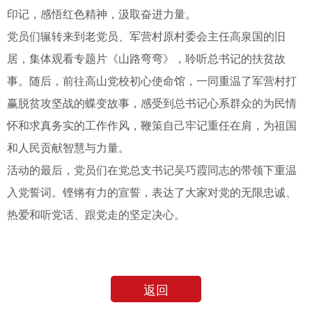
印记，感悟红色精神，汲取奋进力量。
党员们辗转来到老党员、军营村原村委会主任高泉国的旧
居，集体观看专题片《山路弯弯》，聆听总书记的扶贫故
事。随后，前往高山党校初心使命馆，一同重温了军营村打
赢脱贫攻坚战的蝶变故事，感受到总书记心系群众的为民情
怀和求真务实的工作作风，鞭策自己牢记重任在肩，为祖国
和人民贡献智慧与力量。
活动的最后，党员们在党总支书记吴巧霞同志的带领下重温
入党誓词。铿锵有力的宣誓，表达了大家对党的无限忠诚、
热爱和听党话、跟党走的坚定决心。
建发集团
返回