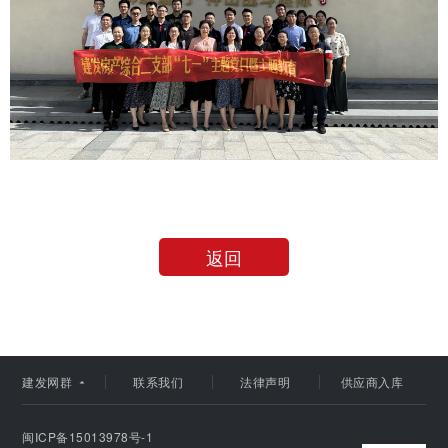
建发集团
返回
建发股份
建发国际
建发网群
联系我们
法律声明
供应商入库

闽ICP备15013978号-1