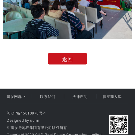
建发集团
返回
建发股份
建发国际
建发网群
联系我们
法律声明
供应商入库

闽ICP备15013978号-1
Designed by uunn
© 建发房地产集团有限公司版权所有
Copyright 2022 C&D Real Estate Corporation Limited |