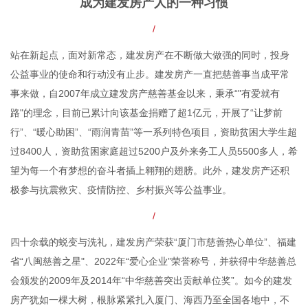
成为建发房产人的一种习惯
/
站在新起点，面对新常态，建发房产在不断做大做强的同时，投身
公益事业的使命和行动没有止步。建发房产一直把慈善事当成平常
事来做，自2007年成立建发房产慈善基金以来，秉承“"有爱就有
路"的理念，目前已累计向该基金捐赠了超1亿元，开展了“让梦前
行”、“暖心助困”、“雨润青苗”等一系列特色项目，资助贫困大学生超
过8400人，资助贫困家庭超过5200户及外来务工人员5500多人，希
望为每一个有梦想的奋斗者插上翱翔的翅膀。此外，建发房产还积
极参与抗震救灾、疫情防控、乡村振兴等公益事业。
/
四十余载的蜕变与洗礼，建发房产荣获“厦门市慈善热心单位”、福建
省“八闽慈善之星"、2022年“爱心企业”荣誉称号，并获得中华慈善总
会颁发的2009年及2014年“中华慈善突出贡献单位奖”。如今的建发
房产犹如一棵大树，根脉紧紧扎入厦门、海西乃至全国各地中，不