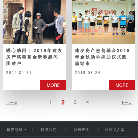
暖心助困 | 2019年建发
建发房产慈善基金2018
房产慈善基金新春慰问
年金秋助学捐助仪式圆
困难户
满结束
2019-01-31
2018-08-24
MORE
MORE
建发集团
2
1
3
4
建发股份
上一页
下一页
建发国际
建发网群
联系我们
法律声明
供应商入库
